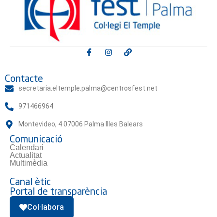
Contacte
secretaria.eltemple.palma@centrosfest.net
971466964
Montevideo, 4 07006 Palma Illes Balears
Comunicació
Calendari
Actualitat
Multimèdia
Canal ètic
Portal de transparència
Col·labora